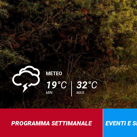
0
METEO
19
°C
32
°C
MIN.
MAX.
PROGRAMMA SETTIMANALE
EVENTI E 