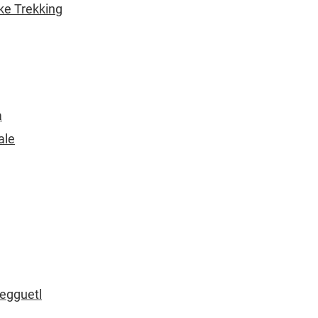
ike Trekking
a
ale
wegguetl