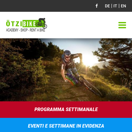
|
|
DE
IT
EN
PROGRAMMA SETTIMANALE
EVENTI E SETTIMANE IN EVIDENZA