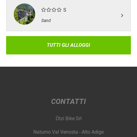
S
Sand
TUTTI GLI ALLOGGI
CONTATTI
Ötzi Bike Srl
Naturno Val Venosta - Alto Adige