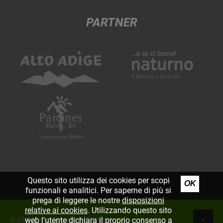
PARTNER
Questo sito utilizza dei cookies per scopi
OK
funzionali e analitici. Per saperne di più si
prega di leggere le nostre
disposizioni
relative ai cookies
. Utilizzando questo sito
©
piloly.com
|
Colophon
|
Sitemap
web l'utente dichiara il proprio consenso a