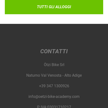
TUTTI GLI ALLOGGI
CONTATTI
Ötzi Bike Srl
Naturno Val Venosta - Alto Adige
+39 347 1300926
info@oetzi-bike-academy.com
P. IVA:03031710217