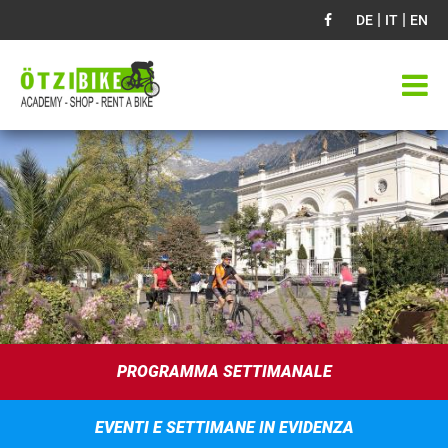
|
|
DE
IT
EN
PROGRAMMA SETTIMANALE
EVENTI E SETTIMANE IN EVIDENZA