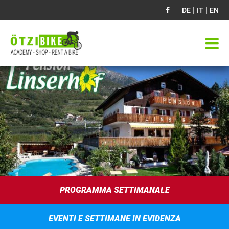
|
|
DE
IT
EN
PROGRAMMA SETTIMANALE
EVENTI E SETTIMANE IN EVIDENZA