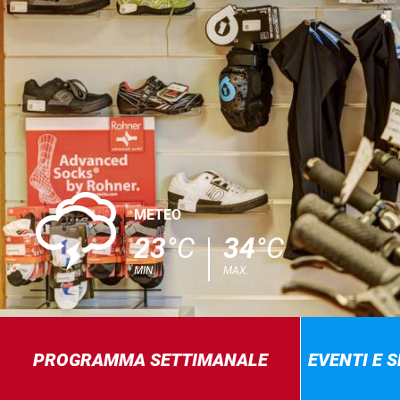
0
METEO
23
°C
34
°C
MIN.
MAX.
PROGRAMMA SETTIMANALE
EVENTI E 