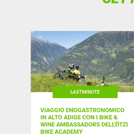
LASTMINUTE
VIAGGIO ENOGASTRONOMICO
IN ALTO ADIGE CON I BIKE &
WINE AMBASSADORS DELL'ÖTZI
BIKE ACADEMY