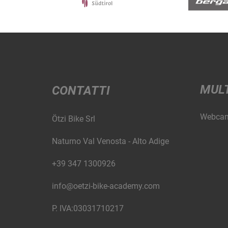
MUL
CONTATTI
Webca
Ötzi Bike Srl
Naturno Val Venosta - Alto Adige
+39 347 1300926
info@oetzi-bike-academy.com
P. IVA:03031710217