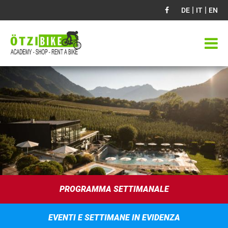
|
|
DE
IT
EN
PROGRAMMA SETTIMANALE
EVENTI E SETTIMANE IN EVIDENZA