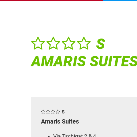
S
AMARIS SUITE
....
S
Amaris Suites
Via Tschigat 2 & 4