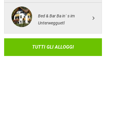
Bed & Bar Ba in` s im
Unterwegguetl
TUTTI GLI ALLOGGI