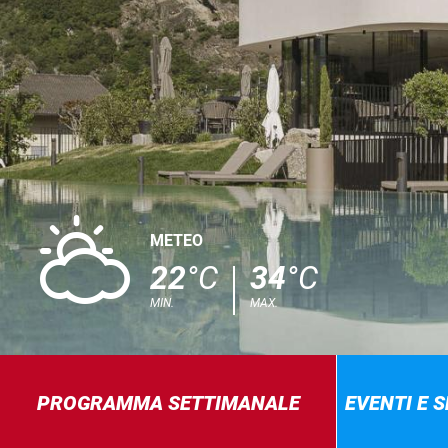
H
METEO
22
°C
34
°C
MIN.
MAX.
PROGRAMMA SETTIMANALE
EVENTI E 