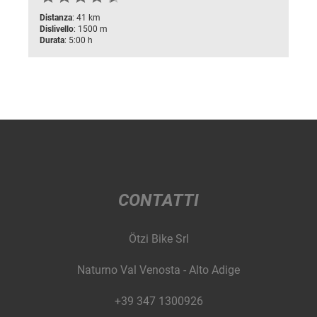
Distanza
: 41 km
Dislivello
: 1500 m
Durata
: 5:00 h
CONTATTI
Ötzi Bike Srl
Naturno Val Venosta - Alto Adige
+39 347 1300926