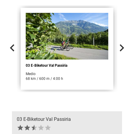


03 E-Biketour Val Passiria
04 E
Medio
Medi
68 km / 600 m / 4:00 h
18 k
03 E-Biketour Val Passiria





