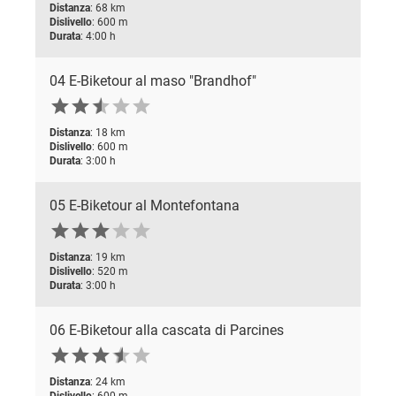
Distanza
: 68 km
Dislivello
: 600 m
Durata
: 4:00 h
04 E-Biketour al maso "Brandhof"






Distanza
: 18 km
Dislivello
: 600 m
Durata
: 3:00 h
05 E-Biketour al Montefontana





Distanza
: 19 km
Dislivello
: 520 m
Durata
: 3:00 h
06 E-Biketour alla cascata di Parcines






Distanza
: 24 km
Dislivello
: 600 m