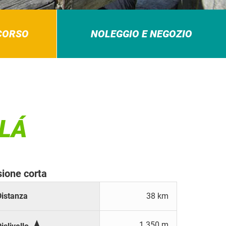
RCORSO
NOLEGGIO E NEGOZIO
BLÁ
sione corta
Distanza
38 km

1.350 m