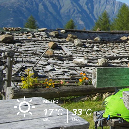
B
METEO
17
°C
33
°C
MIN.
MAX.