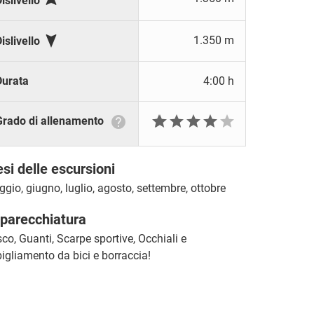
islivello

1.350 m
islivello
Durata
4:00 h







Grado di allenamento
si delle escursioni
gio, giugno, luglio, agosto, settembre, ottobre
parecchiatura
co, Guanti, Scarpe sportive, Occhiali e
igliamento da bici e borraccia!