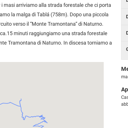
D
 i masi arriviamo alla strada forestale che ci porta
giamo la malga di Tablá (758m). Dopo una piccola
D
rcuito verso il “Monte Tramontana“ di Naturno.
ca.15 minuti raggiungiamo una strada forestale
Monte Tramontana di Naturno. In discesa torniamo a
Me
mag
Ap
Cas
abb