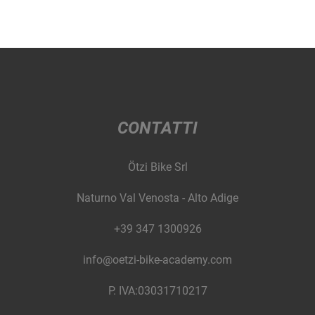
CONTATTI
Ötzi Bike Srl
Naturno Val Venosta - Alto Adige
+39 347 1300926
info@oetzi-bike-academy.com
P. IVA:03031710217