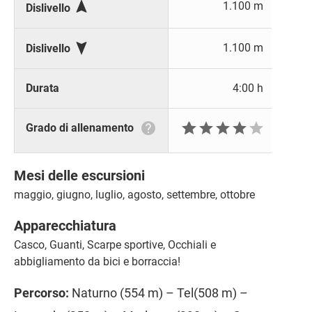

1.100 m
Dislivello

1.100 m
Dislivello
Durata
4:00 h







Grado di allenamento
Mesi delle escursioni
maggio, giugno, luglio, agosto, settembre, ottobre
Apparecchiatura
Casco, Guanti, Scarpe sportive, Occhiali e
abbigliamento da bici e borraccia!
Percorso:
Naturno (554 m) – Tel(508 m) –