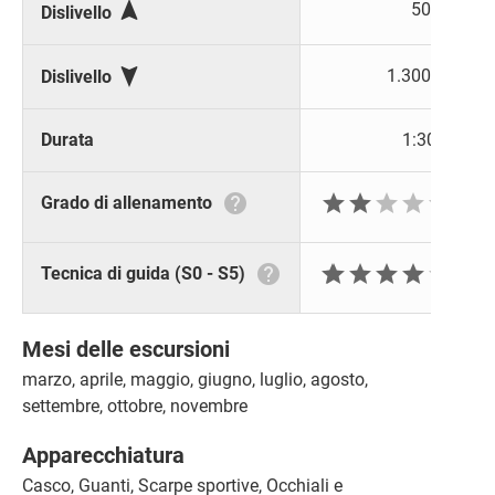

50 m
Dislivello

1.300 m
Dislivello
Durata
1:30 h






Grado di allenamento







Tecnica di guida (S0 - S5)
Mesi delle escursioni
marzo, aprile, maggio, giugno, luglio, agosto,
settembre, ottobre, novembre
Apparecchiatura
Casco, Guanti, Scarpe sportive, Occhiali e