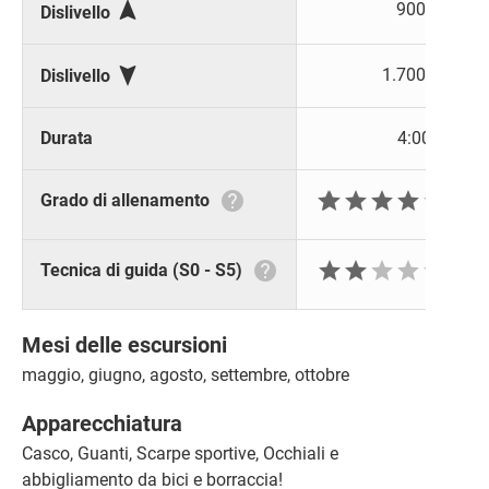

900 m
Dislivello

1.700 m
Dislivello
Durata
4:00 h







Grado di allenamento






Tecnica di guida (S0 - S5)
Mesi delle escursioni
maggio, giugno, agosto, settembre, ottobre
Apparecchiatura
Casco, Guanti, Scarpe sportive, Occhiali e
abbigliamento da bici e borraccia!