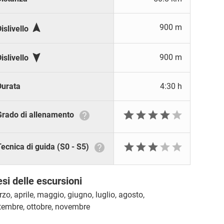

900 m
islivello

900 m
islivello
Durata
4:30 h







Grado di allenamento






Tecnica di guida (S0 - S5)
si delle escursioni
zo, aprile, maggio, giugno, luglio, agosto,
tembre, ottobre, novembre