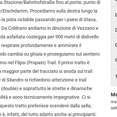
ia Stazione/Bahnhofstraße fino al ponte, punto di
ige/Etschdamm. Procediamo sulla destra lungo la
D
la pista ciclabile passando per i paesi di Stava,
o. Da Coldrano andiamo in direzione di Vezzano e
D
da asfaltata costeggia per 900 metri di dislivello
i, respirate profondamente e ammirate il
ondo cambia su ghiaia e proseguiamo sul sentiero
nel Flipsi (Propain) Trail. Il primo tratto è
la maggior parte del tracciato si snoda sul trail
 di Silandro si richiedono attenzione e trail
 (double) e soprattutto le strette e dinamiche
Me
ilità e sono tecnicamente impegnative. Ci si
mar
uesto tratto preferisce scendere dalla sella,
set
o è, infatti, del tutto adatto anche ai principianti.