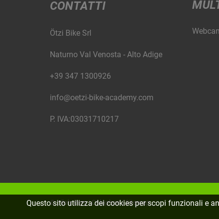
MUL
CONTATTI
Webca
Ötzi Bike Srl
Naturno Val Venosta - Alto Adige
+39 347 1300926
info@oetzi-bike-academy.com
P. IVA:03031710217
©
piloly.com
|
Colophon
|
Sitemap
Questo sito utilizza dei cookies per scopi funzionali e ana