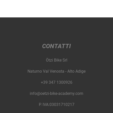
CONTATTI
Ötzi Bike Srl
Naturno Val Venosta - Alto Adige
+39 347 1300926
info@oetzi-bike-academy.com
P. IVA:03031710217