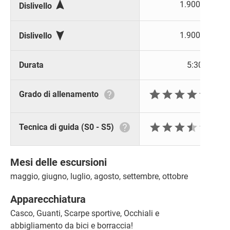

1.900 m
Dislivello

1.900 m
Dislivello
Durata
5:30 h







Grado di allenamento







Tecnica di guida (S0 - S5)
Mesi delle escursioni
maggio, giugno, luglio, agosto, settembre, ottobre
Apparecchiatura
Casco, Guanti, Scarpe sportive, Occhiali e
abbigliamento da bici e borraccia!