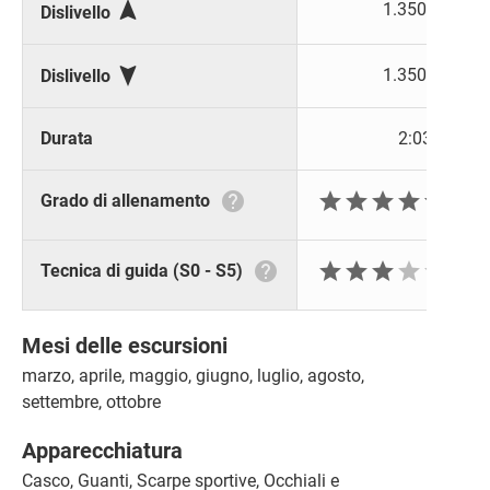

1.350 m
Dislivello

1.350 m
Dislivello
Durata
2:03 h







Grado di allenamento






Tecnica di guida (S0 - S5)
Mesi delle escursioni
marzo, aprile, maggio, giugno, luglio, agosto,
settembre, ottobre
Apparecchiatura
Casco, Guanti, Scarpe sportive, Occhiali e