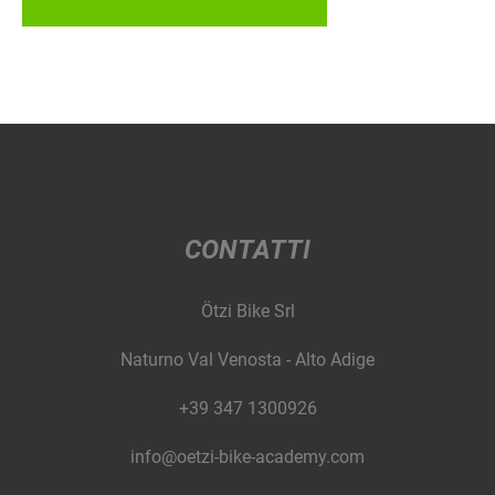
CONTATTI
Ötzi Bike Srl
Naturno Val Venosta - Alto Adige
+39 347 1300926
info@oetzi-bike-academy.com