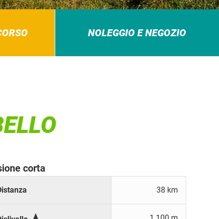
RCORSO
NOLEGGIO E NEGOZIO
BELLO
sione corta
Distanza
38 km

1.100 m