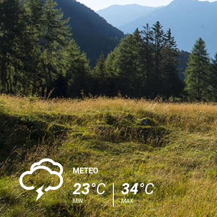
0
METEO
23
°C
34
°C
MIN.
MAX.