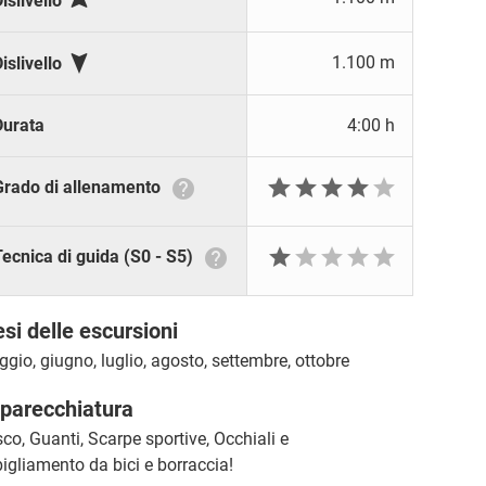
islivello

1.100 m
islivello
Durata
4:00 h







Grado di allenamento






Tecnica di guida (S0 - S5)
si delle escursioni
gio, giugno, luglio, agosto, settembre, ottobre
parecchiatura
co, Guanti, Scarpe sportive, Occhiali e
igliamento da bici e borraccia!