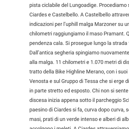
pista ciclabile del Lungoadige. Procediamo su
Ciardes e Castelbello. A Castelbello attrave
indicazioni per l’uphill malga Marzoner su u
chilometri raggiungiamo il maso Pramant. Qui
pendenza cala. Si prosegue lungo la strada f
Dall’antica segheria spingiamo nuovamente sui
alla malga. 11 chilometri e 1.070 metri di dis
tratto della Bike Highline Merano, con i suoi
Venosta e sul Gruppo di Tessa che si erge di 
in parte stretto ed esposto. Chi non si sente
discesa inizia appena sotto il parcheggio Sc
paesino di Ciardes si fa, curva dopo curva,
masi, prati di un verde intenso e alberi di al
accolgono i meleti. A Ciardes attraversiamo i