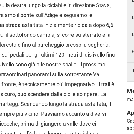
D
lla destra lungo la ciclabile in direzione Stava,
rsiamo il ponte sull’Adige e seguiamo le
D
na strada asfaltata inizialmente ripida e dopo 6,6
 il sottofondo cambia, si corre su sterrato e la
orestale fino al parcheggio presso la segheria.
 pedali per gli ultimi 120 metri di dislivello fino
livello sono già alle nostre spalle. Il prossimo
 straordinari panorami sulla sottostante Val
fronte, è tecnicamente più impegnativo. Il trail è
Me
 sicuro, può scendere dalla bici e spingere. La
mag
hartegg. Scendendo lungo la strada asfaltata, il
Ap
 sempre più vicino. Passiamo accanto a diversi
Cas
bicocche, prima di giungere a valle dove ci
abb
l ponte sull’Adige e lungo la pista ciclabile