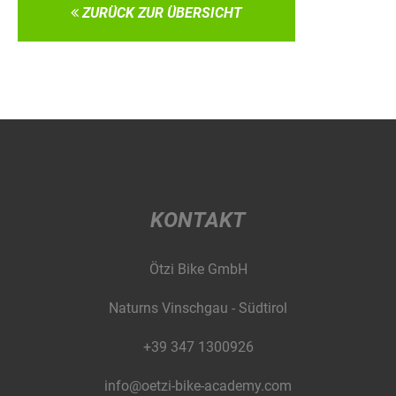
ZURÜCK ZUR ÜBERSICHT
KONTAKT
Ötzi Bike GmbH
Naturns Vinschgau - Südtirol
+39 347 1300926
info@oetzi-bike-academy.com