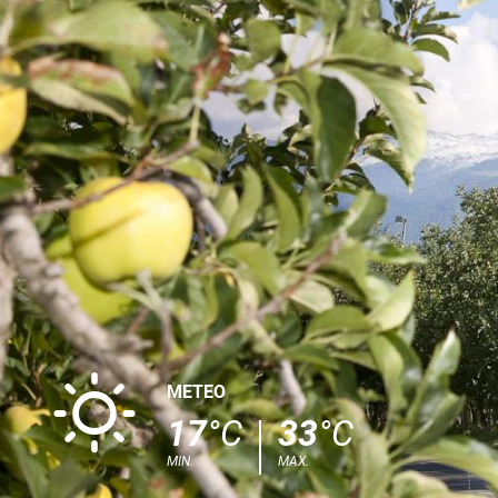
B
METEO
17
°C
33
°C
MIN.
MAX.