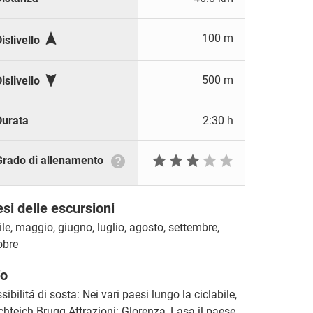

100 m
islivello

500 m
islivello
Durata
2:30 h






Grado di allenamento
si delle escursioni
ile, maggio, giugno, luglio, agosto, settembre,
obre
fo
sibilitá di sosta: Nei vari paesi lungo la ciclabile,
chteich Brugg Attrazioni: Glorenza, Lasa il paese