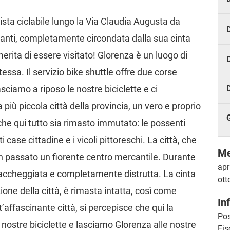
ista ciclabile lungo la Via Claudia Augusta da
D
tanti, completamente circondata dalla sua cinta
rita di essere visitato! Glorenza è un luogo di
D
stessa. Il servizio bike shuttle offre due corse
sciamo a riposo le nostre biciclette e ci
più piccola città della provincia, un vero e proprio
he qui tutto sia rimasto immutato: le possenti
i case cittadine e i vicoli pittoreschi. La città, che
Me
in passato un fiorente centro mercantile. Durante
apr
u saccheggiata e completamente distrutta. La cinta
ott
ione della città, è rimasta intatta, così come
In
’affascinante città, si percepisce che qui la
Pos
 nostre biciclette e lasciamo Glorenza alle nostre
Fis