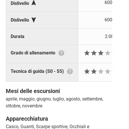

600 m
Dislivello

600 m
Dislivello
Durata
2:00 h






Grado di allenamento






Tecnica di guida (S0 - S5)
Mesi delle escursioni
aprile, maggio, giugno, luglio, agosto, settembre,
ottobre, novembre
Apparecchiatura
Casco, Guanti, Scarpe sportive, Occhiali e