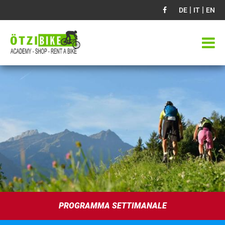
|
|
DE
IT
EN
PROGRAMMA SETTIMANALE