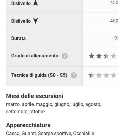

450 m
Dislivello

450 m
Dislivello
Durata
1:24 h







Grado di allenamento







Tecnica di guida (S0 - S5)
Mesi delle escursioni
marzo, aprile, maggio, giugno, luglio, agosto,
settembre, ottobre
Apparecchiatura
Casco, Guanti, Scarpe sportive, Occhiali e