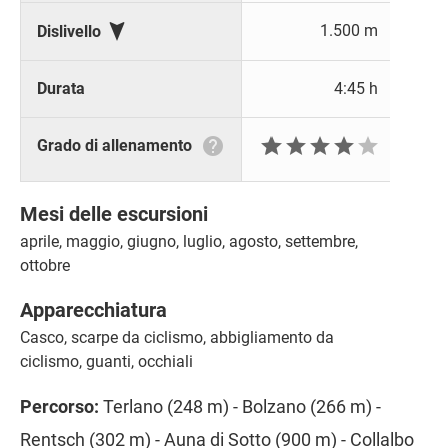

1.500 m
Dislivello
Durata
4:45 h







Grado di allenamento
Mesi delle escursioni
aprile, maggio, giugno, luglio, agosto, settembre,
ottobre
Apparecchiatura
Casco, scarpe da ciclismo, abbigliamento da
ciclismo, guanti, occhiali
Percorso:
Terlano (248 m) - Bolzano (266 m) -
Rentsch (302 m) - Auna di Sotto (900 m) - Collalbo