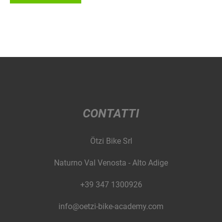
CONTATTI
Ötzi Bike Srl
Naturno Val Venosta - Alto Adige
+39 347 1300926
info@oetzi-bike-academy.com