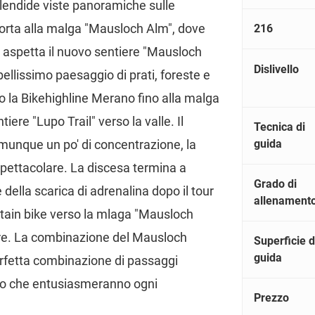
lendide viste panoramiche sulle
 porta alla malga "Mausloch Alm", dove
216
 aspetta il nuovo sentiere "Mausloch
Dislivello
ellissimo paesaggio di prati, foreste e
o la Bikehighline Merano fino alla malga
iere "Lupo Trail" verso la valle. Il
Tecnica di
guida
omunque un po' di concentrazione, la
 spettacolare. La discesa termina a
Grado di
 della scarica di adrenalina dopo il tour
allenament
ntain bike verso la mlaga "Mausloch
ere. La combinazione del Mausloch
Superficie d
guida
erfetta combinazione di passaggi
ato che entusiasmeranno ogni
Prezzo