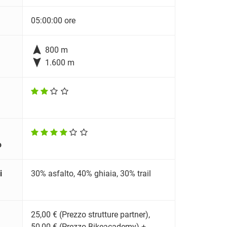
05:00:00 ore

800 m

1.600 m
o
i
30% asfalto, 40% ghiaia, 30% trail
25,00 € (Prezzo strutture partner),
50,00 € (Prezzo Bikeacademy) +