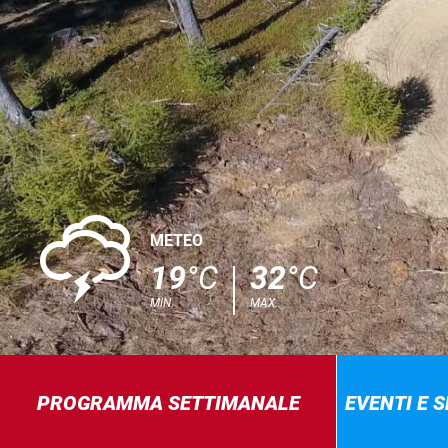
0
METEO
19
°C
32
°C
MIN.
MAX.
PROGRAMMA SETTIMANALE
EVENTI E 