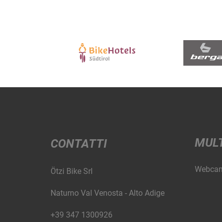
MUL
CONTATTI
Webca
Ötzi Bike Srl
Naturno Val Venosta - Alto Adige
+39 347 1300926