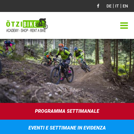
|
|
DE
IT
EN
PROGRAMMA SETTIMANALE
EVENTI E SETTIMANE IN EVIDENZA