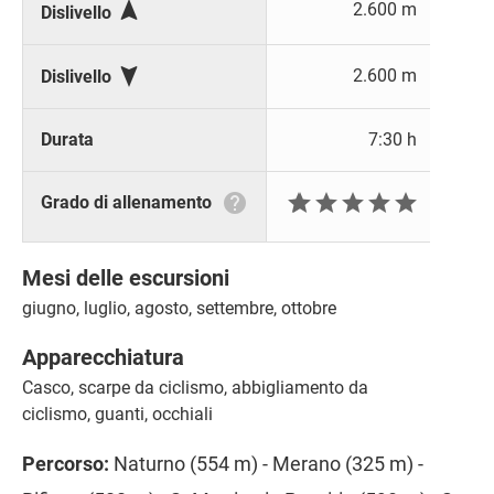

2.600 m
Dislivello

2.600 m
Dislivello
Durata
7:30 h







Grado di allenamento
Mesi delle escursioni
giugno, luglio, agosto, settembre, ottobre
Apparecchiatura
Casco, scarpe da ciclismo, abbigliamento da
ciclismo, guanti, occhiali
Percorso:
Naturno (554 m) - Merano (325 m) -