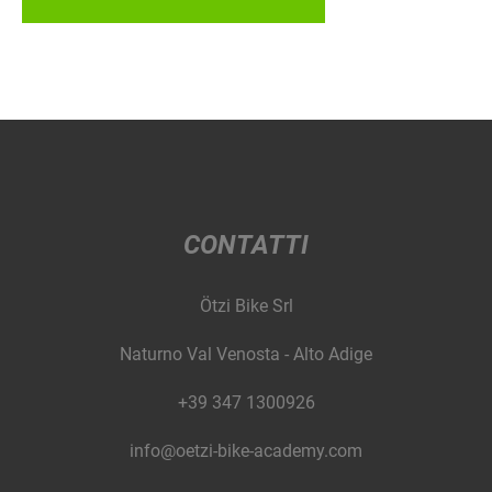
CONTATTI
Ötzi Bike Srl
Naturno Val Venosta - Alto Adige
+39 347 1300926
info@oetzi-bike-academy.com