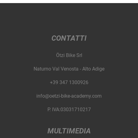
CONTATTI
Ötzi Bike Srl
Naturno Val Venosta - Alto Adige
+39 347 1300926
info@oetzi-bike-academy.com
P. IVA:03031710217
MULTIMEDIA