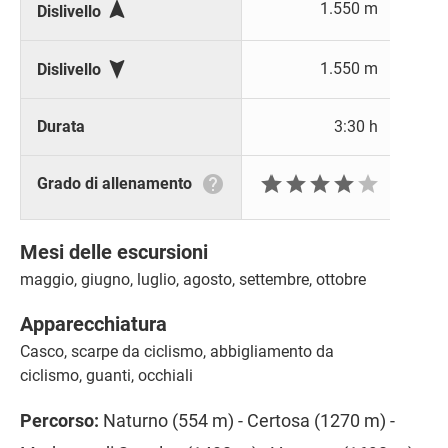

1.550 m
Dislivello

1.550 m
Dislivello
Durata
3:30 h







Grado di allenamento
Mesi delle escursioni
maggio, giugno, luglio, agosto, settembre, ottobre
Apparecchiatura
Casco, scarpe da ciclismo, abbigliamento da
ciclismo, guanti, occhiali
Percorso:
Naturno (554 m) - Certosa (1270 m) -