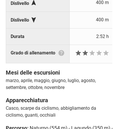

400 m
Dislivello

400 m
Dislivello
Durata
2:52 h






Grado di allenamento
Mesi delle escursioni
marzo, aprile, maggio, giugno, luglio, agosto,
settembre, ottobre, novembre
Apparecchiatura
Casco, scarpe da ciclismo, abbigliamento da
ciclismo, guanti, occhiali
Percorso:
Naturno (554 m) - Lagundo (350 m) -