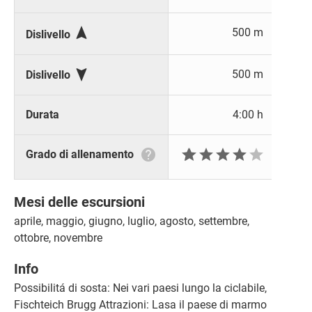

500 m
Dislivello

500 m
Dislivello
Durata
4:00 h







Grado di allenamento
Mesi delle escursioni
aprile, maggio, giugno, luglio, agosto, settembre,
ottobre, novembre
Info
Possibilitá di sosta: Nei vari paesi lungo la ciclabile,
Fischteich Brugg Attrazioni: Lasa il paese di marmo