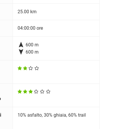
25.00 km
04:00:00 ore

600 m

600 m
o
i
10% asfalto, 30% ghiaia, 60% trail