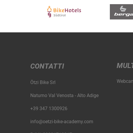
MUL
CONTATTI
Webca
Ötzi Bike Srl
Naturno Val Venosta - Alto Adige
+39 347 1300926
info@oetzi-bike-academy.com