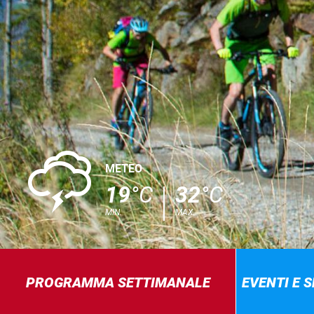
0
METEO
19
°C
32
°C
MIN.
MAX.
PROGRAMMA SETTIMANALE
EVENTI E 