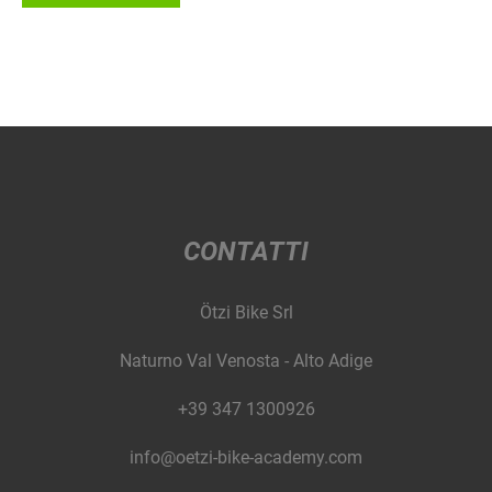
CONTATTI
Ötzi Bike Srl
Naturno Val Venosta - Alto Adige
+39 347 1300926
info@oetzi-bike-academy.com