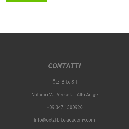
CONTATTI
Ötzi Bike Srl
Naturno Val Venosta - Alto Adige
+39 347 1300926
info@oetzi-bike-academy.com