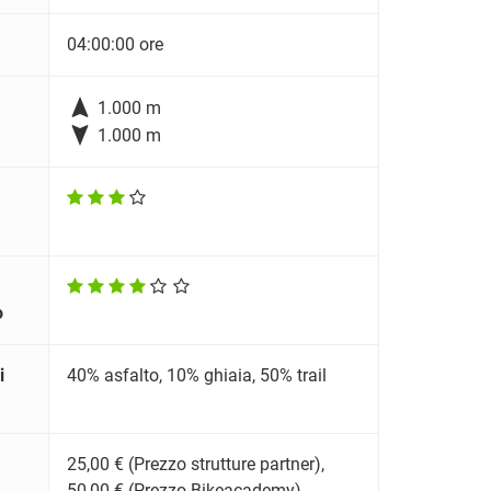
04:00:00 ore

1.000 m

1.000 m
o
i
40% asfalto, 10% ghiaia, 50% trail
25,00 € (Prezzo strutture partner),
50,00 € (Prezzo Bikeacademy)