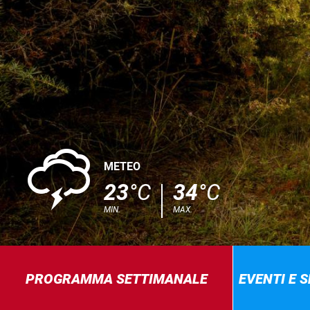
0
METEO
23
°C
34
°C
MIN.
MAX.
PROGRAMMA SETTIMANALE
EVENTI E 