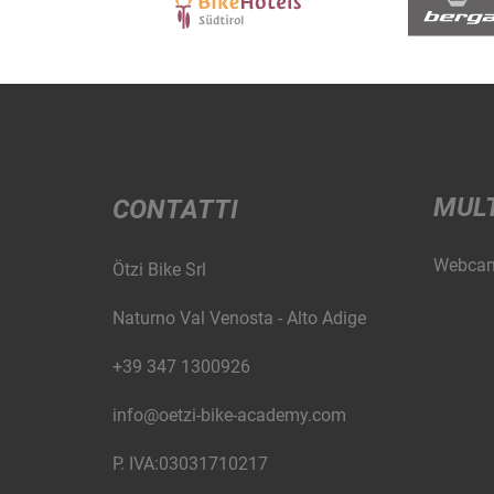
MUL
CONTATTI
Webca
Ötzi Bike Srl
Naturno Val Venosta - Alto Adige
+39 347 1300926
info@oetzi-bike-academy.com
P. IVA:03031710217