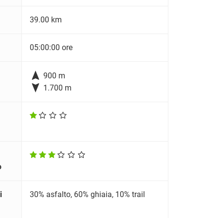
39.00 km
05:00:00 ore

900 m

1.700 m
o
i
30% asfalto, 60% ghiaia, 10% trail