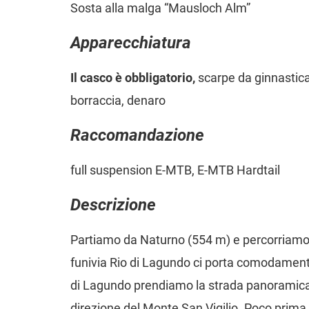
Sosta alla malga “Mausloch Alm”
Apparecchiatura
Il casco è obbligatorio,
scarpe da ginnastica
borraccia, denaro
Raccomandazione
full suspension E-MTB, E-MTB Hardtail
Descrizione
Partiamo da Naturno (554 m) e percorriamo la
funivia Rio di Lagundo ci porta comodament
di Lagundo prendiamo la strada panoramica 
direzione del Monte San Vigilio. Poco prima