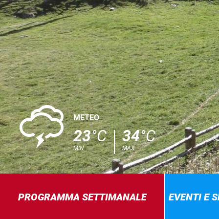
0
METEO
23
°C
34
°C
MIN.
MAX.
PROGRAMMA SETTIMANALE
EVENTI E 