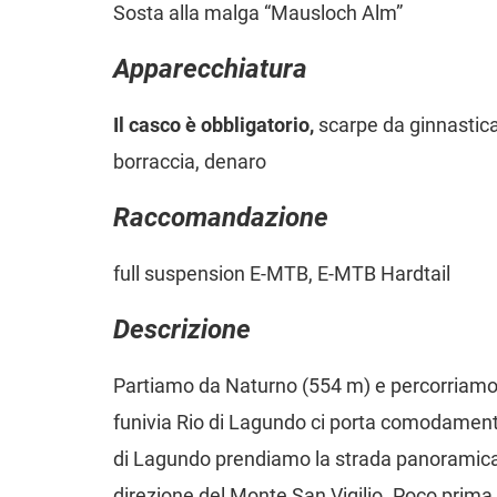
Sosta alla malga “Mausloch Alm”
Apparecchiatura
Il casco è obbligatorio,
scarpe da ginnastica
borraccia, denaro
Raccomandazione
full suspension E-MTB, E-MTB Hardtail
Descrizione
Partiamo da Naturno (554 m) e percorriamo la
funivia Rio di Lagundo ci porta comodament
di Lagundo prendiamo la strada panoramica 
direzione del Monte San Vigilio. Poco prima