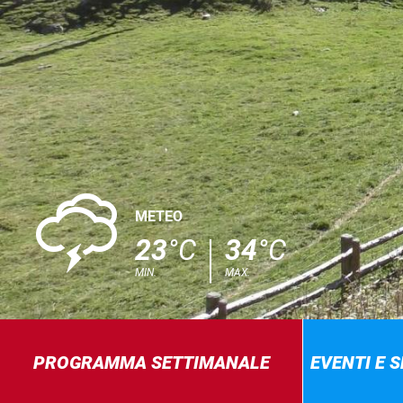
0
METEO
23
°C
34
°C
MIN.
MAX.
PROGRAMMA SETTIMANALE
EVENTI E 