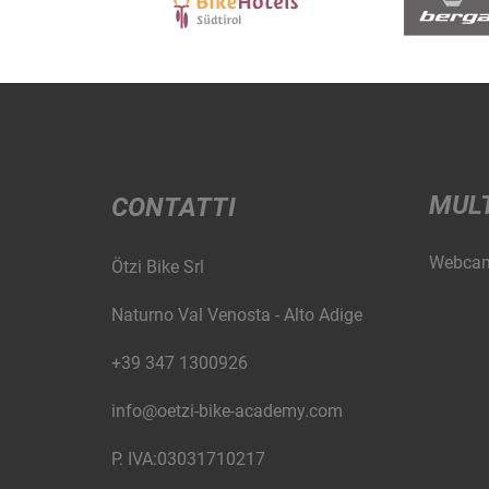
MUL
CONTATTI
Webca
Ötzi Bike Srl
Naturno Val Venosta - Alto Adige
+39 347 1300926
info@oetzi-bike-academy.com
P. IVA:03031710217