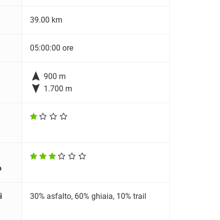
39.00 km
05:00:00 ore

900 m

1.700 m
o
i
30% asfalto, 60% ghiaia, 10% trail