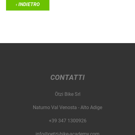
‹ INDIETRO
CONTATTI
Ötzi Bike Srl
Naturno Val Venosta - Alto Adige
+39 347 1300926
info@oetzi-bike-academy.com