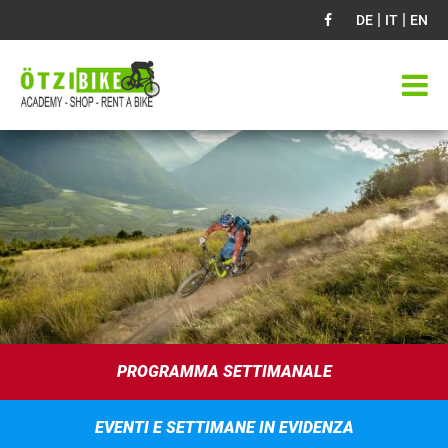
|
|
DE
IT
EN
PROGRAMMA SETTIMANALE
EVENTI E SETTIMANE IN EVIDENZA