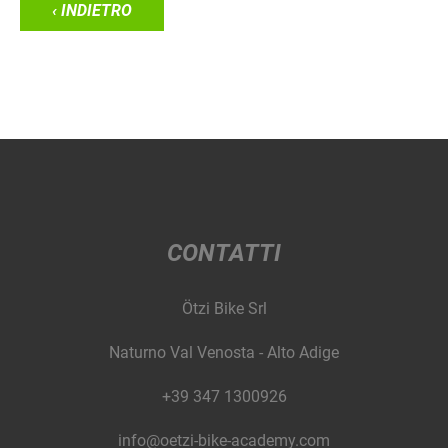
‹ INDIETRO
CONTATTI
Ötzi Bike Srl
Naturno Val Venosta - Alto Adige
+39 347 1300926
info@oetzi-bike-academy.com