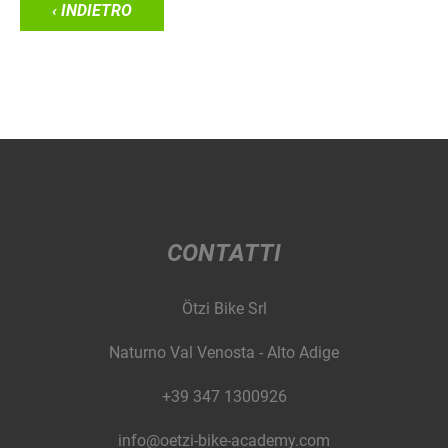
‹ INDIETRO
CONTATTI
Ötzi Bike Srl
Naturno Val Venosta - Alto Adige
+39 347 1300926
info@oetzi-bike-academy.com