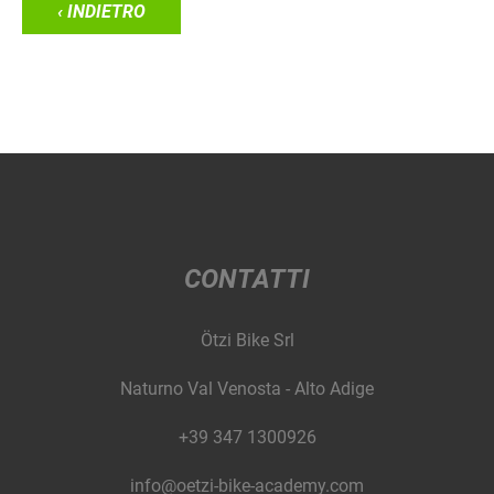
‹ INDIETRO
CONTATTI
Ötzi Bike Srl
Naturno Val Venosta - Alto Adige
+39 347 1300926
info@oetzi-bike-academy.com