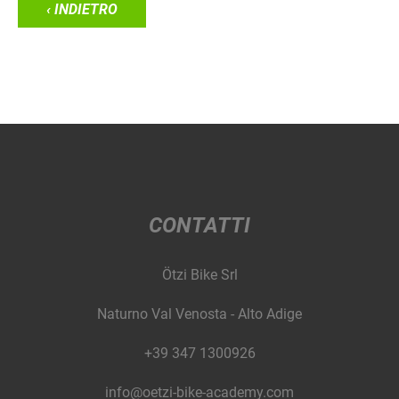
‹ INDIETRO
CONTATTI
Ötzi Bike Srl
Naturno Val Venosta - Alto Adige
+39 347 1300926
info@oetzi-bike-academy.com