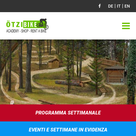
|
|
DE
IT
EN
PROGRAMMA SETTIMANALE
EVENTI E SETTIMANE IN EVIDENZA