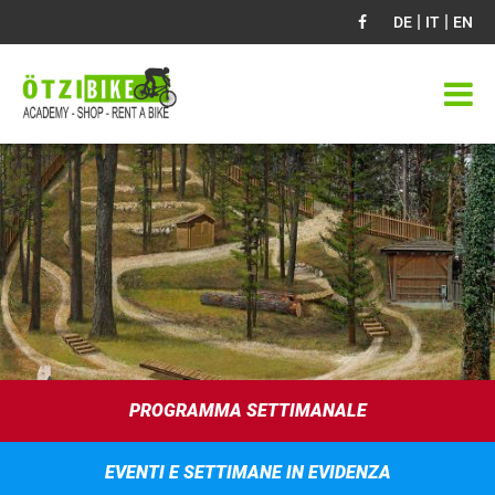
|
|
DE
IT
EN
PROGRAMMA SETTIMANALE
EVENTI E SETTIMANE IN EVIDENZA