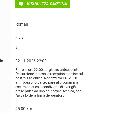
VISUALIZZA CARTINA
Roman
0 / 8
8
le
02.11.2026 22:00
Entro le ore 22.00 del giorno antecedente
l’escursione, presso la reception o online sul
nostro sito online! Ragazzi tra i 16 e i 18
anni possono partecipare al programma
escursionistico a condizione di aver già
preso parte ad uno dei corsi di tecnica, con
l’avvallo della firma dei genitori.
45.00 km