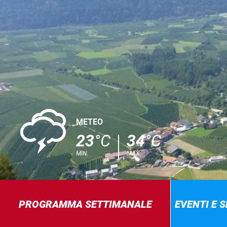
0
METEO
23
°C
34
°C
MIN.
MAX.
PROGRAMMA SETTIMANALE
EVENTI E 