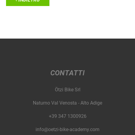
CONTATTI
Ötzi Bike Srl
Naturno Val Venosta - Alto Adige
+39 347 1300926
info@oetzi-bike-academy.com