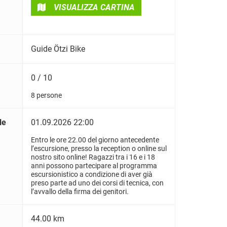
VISUALIZZA CARTINA
Guide Ötzi Bike
0 / 10
8 persone
le
01.09.2026 22:00
Entro le ore 22.00 del giorno antecedente
l’escursione, presso la reception o online sul
nostro sito online! Ragazzi tra i 16 e i 18
anni possono partecipare al programma
escursionistico a condizione di aver già
preso parte ad uno dei corsi di tecnica, con
l’avvallo della firma dei genitori.
44.00 km