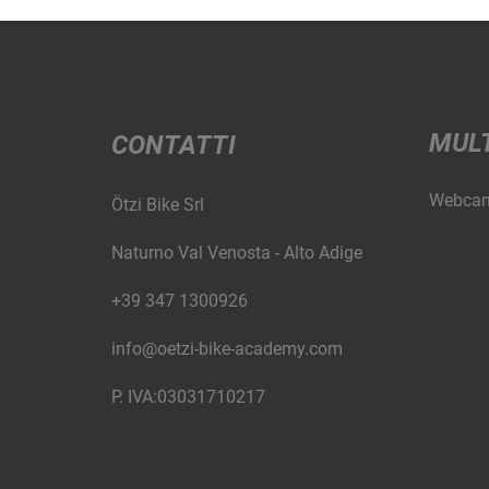
MUL
CONTATTI
Webca
Ötzi Bike Srl
Naturno Val Venosta - Alto Adige
+39 347 1300926
info@oetzi-bike-academy.com
P. IVA:03031710217