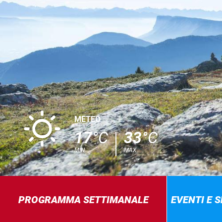
B
METEO
17
°C
33
°C
MIN.
MAX.
PROGRAMMA SETTIMANALE
EVENTI E 