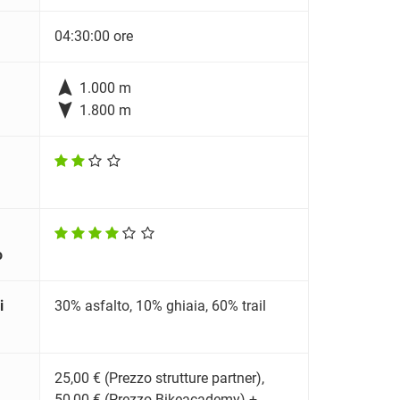
04:30:00 ore

1.000 m

1.800 m
o
i
30% asfalto, 10% ghiaia, 60% trail
25,00 € (Prezzo strutture partner),
50,00 € (Prezzo Bikeacademy) +