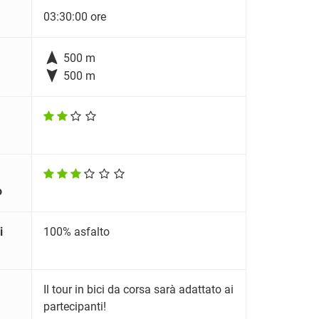
03:30:00 ore

500 m

500 m
o
i
100% asfalto
Il tour in bici da corsa sarà adattato ai
partecipanti!