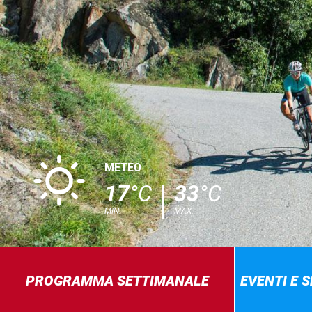
B
METEO
17
°C
33
°C
MIN.
MAX.
PROGRAMMA SETTIMANALE
EVENTI E 