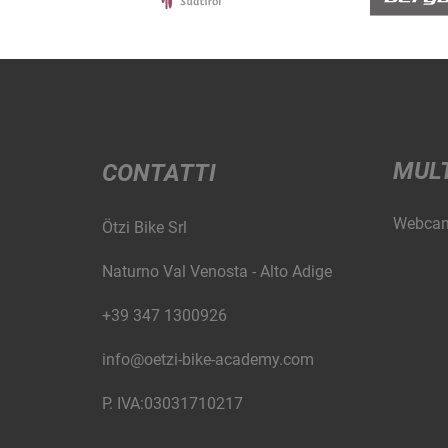
MUL
CONTATTI
Webca
Ötzi Bike Srl
Naturno Val Venosta - Alto Adige
+39 347 1300926
info@oetzi-bike-academy.com
P. IVA:03031710217