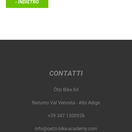
‹ INDIETRO
CONTATTI
Ötzi Bike Srl
Naturno Val Venosta - Alto Adige
+39 347 1300926
info@oetzi-bike-academy.com