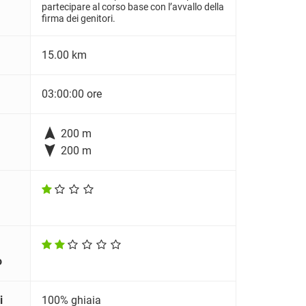
partecipare al corso base con l’avvallo della
firma dei genitori.
15.00 km
03:00:00 ore

200 m

200 m
o
i
100% ghiaia