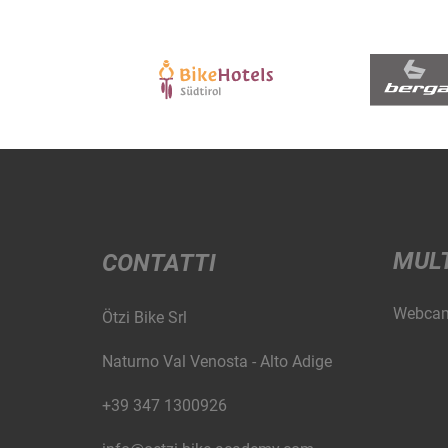
MUL
CONTATTI
Webca
Ötzi Bike Srl
Naturno Val Venosta - Alto Adige
+39 347 1300926