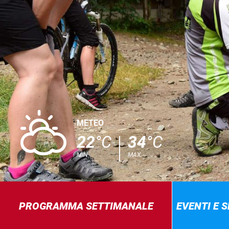
H
METEO
22
°C
34
°C
MIN.
MAX.
PROGRAMMA SETTIMANALE
EVENTI E 