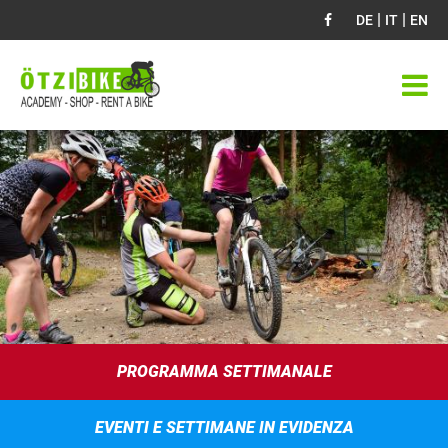
|
|
DE
IT
EN
PROGRAMMA SETTIMANALE
EVENTI E SETTIMANE IN EVIDENZA