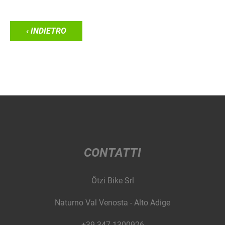
‹ INDIETRO
CONTATTI
Ötzi Bike Srl
Naturno Val Venosta - Alto Adige
+39 347 1300926