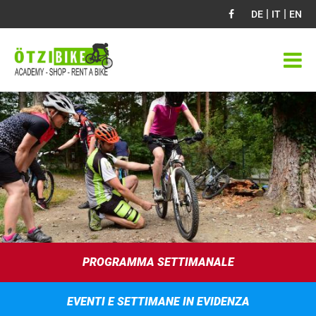
|
|
DE
IT
EN
PROGRAMMA SETTIMANALE
EVENTI E SETTIMANE IN EVIDENZA