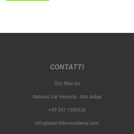
CONTATTI
Ötzi Bike Srl
Naturno Val Venosta - Alto Adige
+39 347 1300926
info@oetzi-bike-academy.com