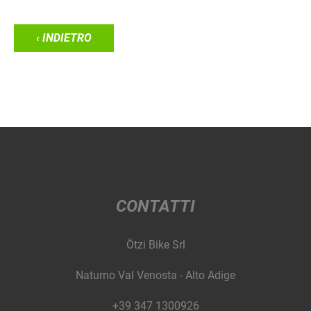
‹ INDIETRO
CONTATTI
Ötzi Bike Srl
Naturno Val Venosta - Alto Adige
+39 347 1300926